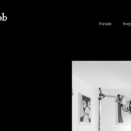
ob
Forside
Svej