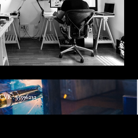
 CVR : 35596232