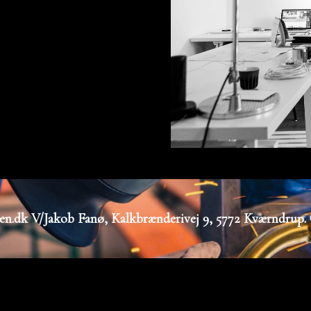
sten.dk V/Jakob Fanø, Kalkbrænderivej 9, 5772 Kværndrup.