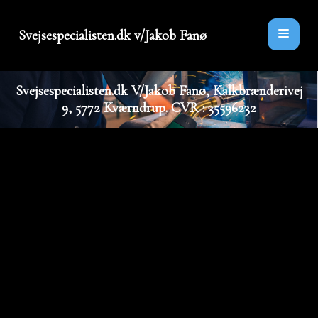
Svejsespecialisten.dk v/Jakob Fanø
Svejsespecialisten.dk V/Jakob Fanø, Kalkbrænderivej
9, 5772 Kværndrup. CVR : 35596232