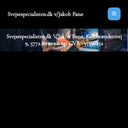
Svejsespecialisten.dk v/Jakob Fanø
Svejsespecialisten.dk V/Jakob Fanø, Kalkbrænderivej
9, 5772 Kværndrup. CVR : 35596232