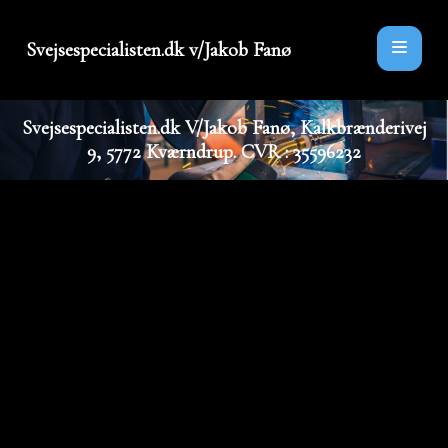
Svejsespecialisten.dk v/Jakob Fanø
Svejsespecialisten.dk V/Jakob Fanø, Kalkbrænderivej
9, 5772 Kværndrup. CVR : 35596232