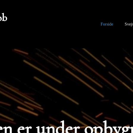
ob
Forside
Svej
en er under opbyg